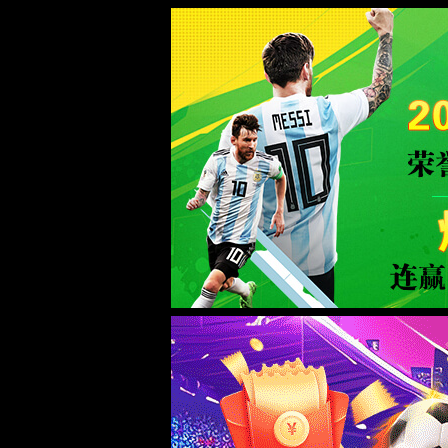
下载注册领取38元|中国有限公司-官
WTS-WAF拦截详情
出现该页面的原因:
1.你的请求是黑客攻击
2.你的请求合法但触发了安全规则,请提交问题反馈